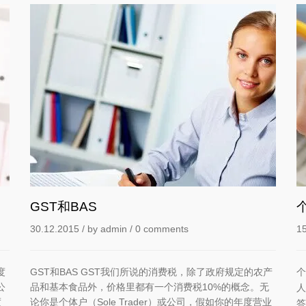
GST和BAS
30.12.2015
/ by
admin
/
0 comments
1
度
GST和BAS GST我们所说的消费税，除了政府规定的农产
个
公
品和基本食品外，价格里都有一个消费税10%的概念。无
人
度
论你是个体户（Sole Trader）或公司，假如你的年度营业
答