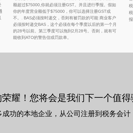
经
额超过$75000,你就必须注册GST。并且进行季报。假如
税
通
你的年度营业额低于$75000，你可以选择注册GST或
税
以
不。. BAS必须按时递交，否则有被罚款的可能 商业客户
报
必须按时递交BAS，这个必须在每个季度以后的第一个月
的28号以前。第三季度可以拖到2月28号。否则，就有可
能收到ATO的警告信或罚款单。
的荣耀！您将会是我们下一个值得
多成功的本地企业，从公司注册到税务会计