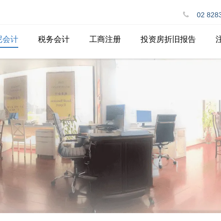
02 828
尼会计
税务会计
工商注册
投资房折旧报告
公司财税会计服务
注册澳洲公司
个人户Sole Trader财税会计
合伙人PartnerShip
服务
注册ABN
个人报税
商业名称Trading Name
一键工资系统STP
申请个人税号
投资房退税
出口商品退税
税务咨询服务